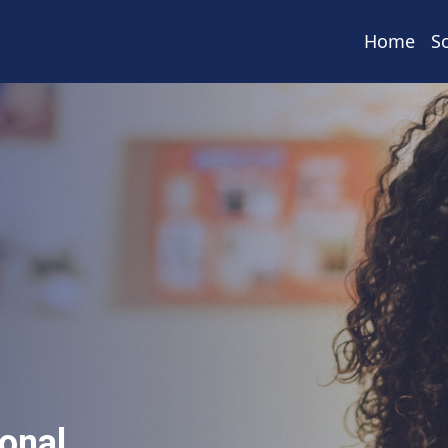
Home
S
onal