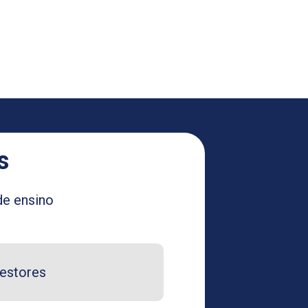
s
de ensino
estores