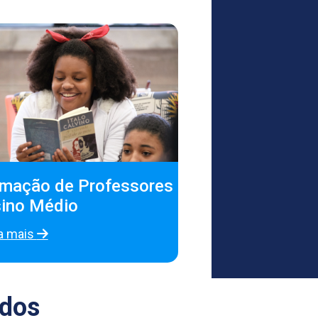
mação de Professores

ino Médio
a mais
ados