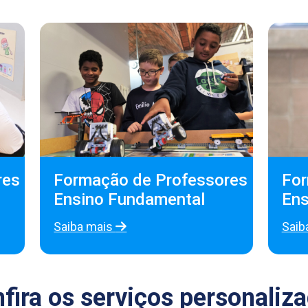
es

Formação de Professores

For
Ensino Fundamental
Ens
Saiba mais
Saib
fira os serviços personaliz